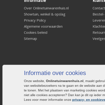
Informatie
Klant
Over Onlinetuinwarenhuis.nl
Contact
Showtuin, winkel & opslag
Bestel-
Privacy Policy
Leveren
Algemene voorwaarden
Klachte
Cookies beleid
Retourn
Sitemap
Veelges
Informatie over cookies
Onze website,
Onlinetuinwarenhuis.nl
, maakt gebru
van websitebezoekers na te gaan en de website aan d
te tonen. Met het plaatsen van marketing cookies wor
niet alle cookies accepteren? Dan kan je dit op ieder 
Lees voor meer informatie onze
privacy- en cookieve