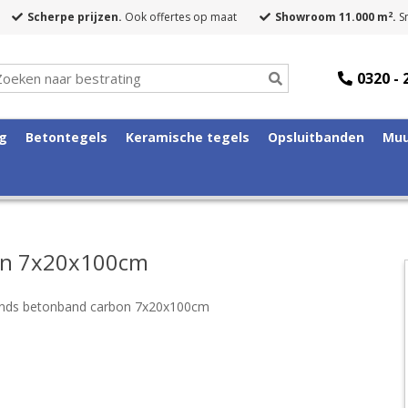
2
Scherpe prijzen.
Ook offertes op maat
Showroom 11.000 m
.
Sn
0320 - 
ng
Betontegels
Keramische tegels
Opsluitbanden
Muu
on 7x20x100cm
ands betonband carbon 7x20x100cm