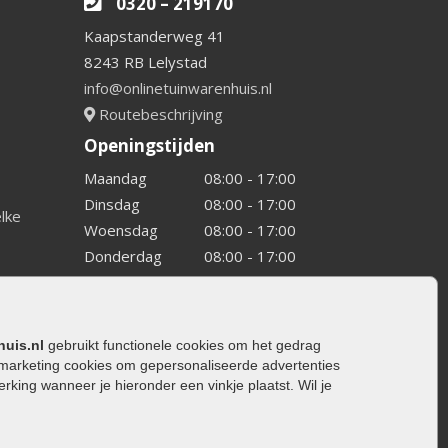
0320 – 219170
Kaapstanderweg 41
8243 RB Lelystad
info@onlinetuinwarenhuis.nl
Routebeschrijving
Openingstijden
Maandag
08:00 - 17:00
Dinsdag
08:00 - 17:00
elke
Woensdag
08:00 - 17:00
Donderdag
08:00 - 17:00
Vrijdag
08:00 - 17:00
Zaterdag
08:00 - 15.00
Zondag
Gesloten
huis.nl
gebruikt functionele cookies om het gedrag
marketing cookies om gepersonaliseerde advertenties
ing wanneer je hieronder een vinkje plaatst. Wil je
ating
rating