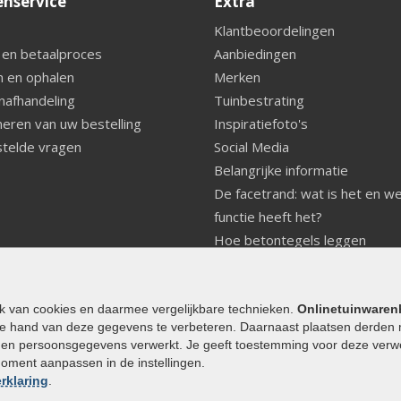
enservice
Extra
Klantbeoordelingen
 en betaalproces
Aanbiedingen
 en ophalen
Merken
nafhandeling
Tuinbestrating
eren van uw bestelling
Inspiratiefoto's
telde vragen
Social Media
Belangrijke informatie
De facetrand: wat is het en w
functie heeft het?
Hoe betontegels leggen
Fundering voor betonstenen
aanleggen
Welke tuinstijl past bij mij
ik van cookies en daarmee vergelijkbare technieken.
Onlinetuinwaren
e hand van deze gegevens te verbeteren. Daarnaast plaatsen derden 
Strakke tuin inrichten
den persoonsgegevens verwerkt. Je geeft toestemming voor deze verwerk
Legverbanden gebakken bestr
moment aanpassen in de instellingen.
Onderhoud van gebakken best
rklaring
.