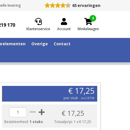
65
ervaringen
elle levering
0
219 170
Klantenservice
Account
Winkelwagen
relementen
Overige
Contact
€ 17,25
per stuk
incl BTW
€ 17,25
Besteleenheid:
1 stuks
Totaalprijs:
1
x
€ 17,25