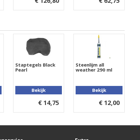
€ 126,80
€ 62,75
Staptegels Black
Steenlijm all
Pearl
weather 290 ml
Bekijk
Bekijk
€ 14,75
€ 12,00