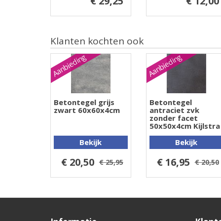
€ 29,25
€ 12,00
Klanten kochten ook
Aanbieding
Aanbieding
Betontegel grijs
Betontegel
zwart 60x60x4cm
antraciet zvk
zonder facet
50x50x4cm Kijlstra
Bekijk
Bekijk
€ 20,50
€ 16,95
€ 25,95
€ 20,50