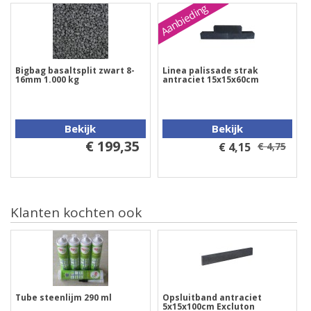
Aanbieding
Bigbag basaltsplit zwart 8-
Linea palissade strak
16mm 1.000 kg
antraciet 15x15x60cm
Bekijk
Bekijk
€ 199,35
€ 4,15
€ 4,75
Klanten kochten ook
Tube steenlijm 290 ml
Opsluitband antraciet
5x15x100cm Excluton