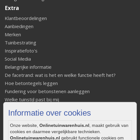
Extra
Klantbeoordelingen
Aanbiedingen
Merken
Tuinbestrating
Inspiratiefoto's
Social Media
Belangrijke informatie
De facetrand: wat is het en welke functie heeft het?
Hoe betontegels leggen
Fundering voor betonstenen aanleggen
Welke tuinstijl past bij mij
Strakke tuin inrichten
Informatie over cookies
Legverbanden gebakken bestrating
Onderhoud van gebakken bestrating
Onze website,
Onlinetuinwarenhuis.nl
, maakt gebruik van
Aanlegtips voor gebakken bestrating
cookies en daarmee vergelijkbare technieken.
Onlinetuinwarenhuis.nl
gebruikt functionele cookies om