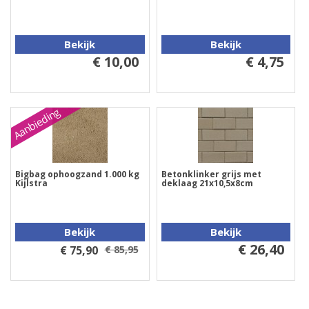
Bekijk
Bekijk
€ 10,00
€ 4,75
Aanbieding
Bigbag ophoogzand 1.000 kg
Betonklinker grijs met
Kijlstra
deklaag 21x10,5x8cm
Bekijk
Bekijk
€ 26,40
€ 75,90
€ 85,95