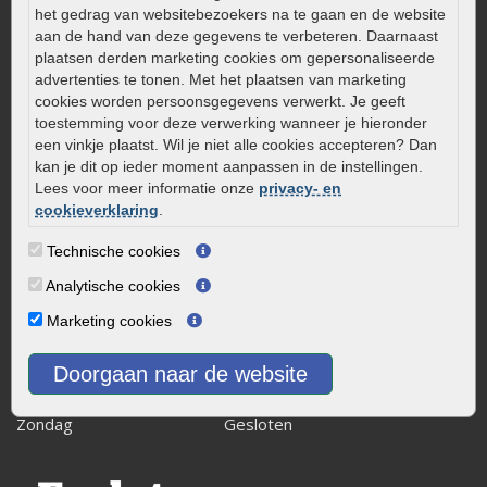
Zelf een terras aanleggen
het gedrag van websitebezoekers na te gaan en de website
Kleine stadstuin inrichten
aan de hand van deze gegevens te verbeteren. Daarnaast
plaatsen derden marketing cookies om gepersonaliseerde
0320 – 219170
advertenties te tonen. Met het plaatsen van marketing
Kaapstanderweg 41
cookies worden persoonsgegevens verwerkt. Je geeft
toestemming voor deze verwerking wanneer je hieronder
8243 RB Lelystad
een vinkje plaatst. Wil je niet alle cookies accepteren? Dan
info@onlinetuinwarenhuis.nl
kan je dit op ieder moment aanpassen in de instellingen.
Routebeschrijving
Lees voor meer informatie onze
privacy- en
cookieverklaring
.
Openingstijden
Technische cookies
Maandag
08:00 - 17:00
Dinsdag
08:00 - 17:00
Analytische cookies
Woensdag
08:00 - 17:00
Marketing cookies
Donderdag
08:00 - 17:00
Vrijdag
08:00 - 17:00
Doorgaan naar de website
Zaterdag
08:00 - 15.00
Zondag
Gesloten