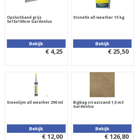
Opsluitband grijs
Stonefix all weather 15 kg
5x15x100cm Gardenlux
Bekijk
Bekijk
€ 4,25
€ 25,50
Steenlijm all weather 290 ml
Bigbag straatzand 1,0 m3
Gardenlux
Bekijk
Bekijk
€ 12,00
€ 126,80