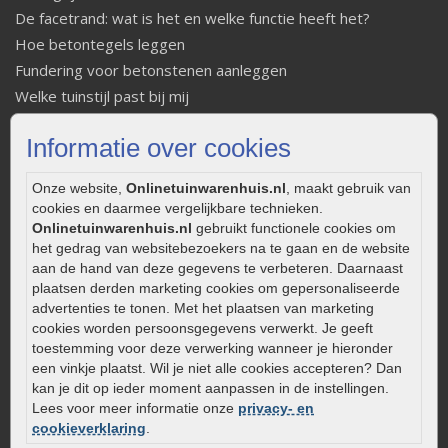
De facetrand: wat is het en welke functie heeft het?
Hoe betontegels leggen
Fundering voor betonstenen aanleggen
Welke tuinstijl past bij mij
Strakke tuin inrichten
Informatie over cookies
Legverbanden gebakken bestrating
Onderhoud van gebakken bestrating
Onze website,
Onlinetuinwarenhuis.nl
, maakt gebruik van
Aanlegtips voor gebakken bestrating
cookies en daarmee vergelijkbare technieken.
Zelf een terras aanleggen
Onlinetuinwarenhuis.nl
gebruikt functionele cookies om
het gedrag van websitebezoekers na te gaan en de website
Kleine stadstuin inrichten
aan de hand van deze gegevens te verbeteren. Daarnaast
0320 – 219170
plaatsen derden marketing cookies om gepersonaliseerde
advertenties te tonen. Met het plaatsen van marketing
Kaapstanderweg 41
cookies worden persoonsgegevens verwerkt. Je geeft
8243 RB Lelystad
toestemming voor deze verwerking wanneer je hieronder
info@onlinetuinwarenhuis.nl
een vinkje plaatst. Wil je niet alle cookies accepteren? Dan
kan je dit op ieder moment aanpassen in de instellingen.
Routebeschrijving
Lees voor meer informatie onze
privacy- en
Openingstijden
cookieverklaring
.