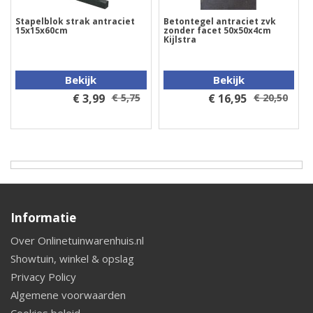
Stapelblok strak antraciet
Betontegel antraciet zvk
15x15x60cm
zonder facet 50x50x4cm
Kijlstra
Bekijk
Bekijk
€ 3,99
€ 5,75
€ 16,95
€ 20,50
Informatie
Over Onlinetuinwarenhuis.nl
Showtuin, winkel & opslag
Privacy Policy
Algemene voorwaarden
Cookies beleid