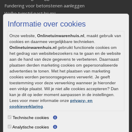
Fundering voor betonstenen aanleggen
Welke tuinstijl past bij mij
Strakke tuin inrichten
Informatie over cookies
Legverbanden gebakken bestrating
Onderhoud van gebakken bestrating
Onze website,
Onlinetuinwarenhuis.nl
, maakt gebruik van
cookies en daarmee vergelijkbare technieken.
Aanlegtips voor gebakken bestrating
Onlinetuinwarenhuis.nl
gebruikt functionele cookies om
Zelf een terras aanleggen
het gedrag van websitebezoekers na te gaan en de website
Kleine stadstuin inrichten
aan de hand van deze gegevens te verbeteren. Daarnaast
plaatsen derden marketing cookies om gepersonaliseerde
0320 – 219170
advertenties te tonen. Met het plaatsen van marketing
cookies worden persoonsgegevens verwerkt. Je geeft
Kaapstanderweg 41
toestemming voor deze verwerking wanneer je hieronder
8243 RB Lelystad
een vinkje plaatst. Wil je niet alle cookies accepteren? Dan
info@onlinetuinwarenhuis.nl
kan je dit op ieder moment aanpassen in de instellingen.
Lees voor meer informatie onze
privacy- en
Routebeschrijving
cookieverklaring
.
Openingstijden
Technische cookies
Maandag
08:00 - 17:00
Analytische cookies
Dinsdag
08:00 - 17:00