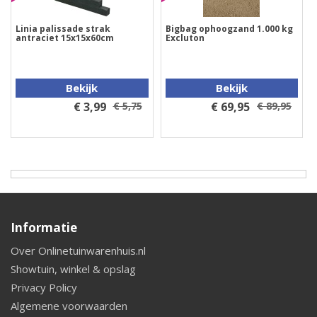
Linia palissade strak
Bigbag ophoogzand 1.000 kg
antraciet 15x15x60cm
Excluton
Bekijk
Bekijk
€ 3,99
€ 5,75
€ 69,95
€ 89,95
Informatie
Over Onlinetuinwarenhuis.nl
Showtuin, winkel & opslag
Privacy Policy
Algemene voorwaarden