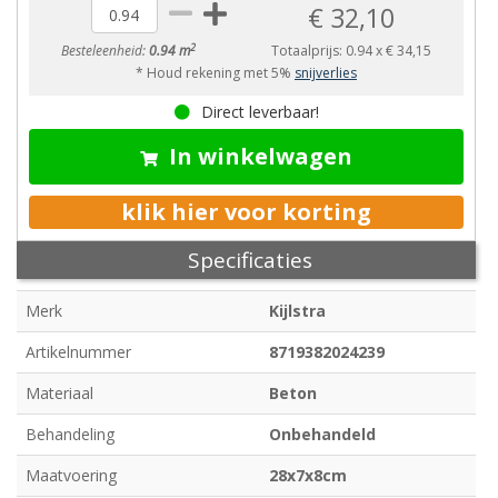
€ 32,10
2
Besteleenheid:
0.94 m
Totaalprijs:
0.94
x
€ 34,15
* Houd rekening met 5%
snijverlies
Direct leverbaar!
In winkelwagen
klik hier voor korting
Specificaties
Merk
Kijlstra
Artikelnummer
8719382024239
Materiaal
Beton
Behandeling
Onbehandeld
Maatvoering
28x7x8cm