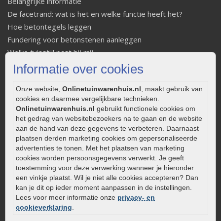
Belangrijke informatie
De facetrand: wat is het en welke functie heeft het?
Hoe betontegels leggen
Fundering voor betonstenen aanleggen
Welke tuinstijl past bij mij
Strakke tuin inrichten
Informatie over cookies
Legverbanden gebakken bestrating
Onze website,
Onlinetuinwarenhuis.nl
, maakt gebruik van
Onderhoud van gebakken bestrating
cookies en daarmee vergelijkbare technieken.
Aanlegtips voor gebakken bestrating
Onlinetuinwarenhuis.nl
gebruikt functionele cookies om
Zelf een terras aanleggen
het gedrag van websitebezoekers na te gaan en de website
aan de hand van deze gegevens te verbeteren. Daarnaast
Kleine stadstuin inrichten
plaatsen derden marketing cookies om gepersonaliseerde
0320 – 219170
advertenties te tonen. Met het plaatsen van marketing
cookies worden persoonsgegevens verwerkt. Je geeft
Kaapstanderweg 41
toestemming voor deze verwerking wanneer je hieronder
8243 RB Lelystad
een vinkje plaatst. Wil je niet alle cookies accepteren? Dan
info@onlinetuinwarenhuis.nl
kan je dit op ieder moment aanpassen in de instellingen.
Lees voor meer informatie onze
privacy- en
Routebeschrijving
cookieverklaring
.
Openingstijden