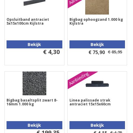
Opsluitband antraciet
Bigbag ophoogzand 1.000 kg
5x15x100cm Kijlstra
Kijlstra
Bekijk
Bekijk
€ 4,30
€ 75,90
€ 85,95
Aanbieding
Bigbag basaltsplit zwart 8-
Linea palissade strak
16mm 1.000 kg
antraciet 15x15x60cm
Bekijk
Bekijk
€ 199,35
€ 4,75