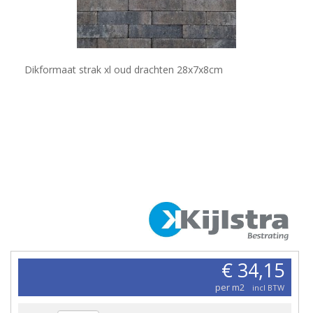
Dikformaat strak xl oud drachten 28x7x8cm
€ 34,15
per m2
incl BTW