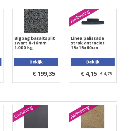
Aanbieding
Bigbag basaltsplit
Linea palissade
zwart 8-16mm
strak antraciet
1.000 kg
15x15x60cm
Bekijk
Bekijk
€ 199,35
€ 4,15
€ 4,75
Aanbieding
Opruiming