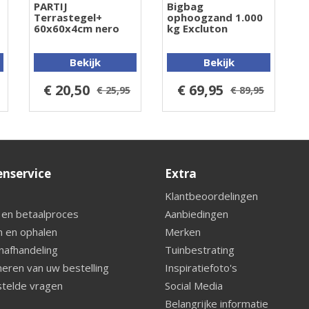
PARTIJ
Bigbag
Terrastegel+
ophoogzand 1.000
60x60x4cm nero
kg Excluton
Bekijk
Bekijk
€ 20,50
€ 69,95
€ 25,95
€ 89,95
enservice
Extra
Klantbeoordelingen
 en betaalproces
Aanbiedingen
 en ophalen
Merken
nafhandeling
Tuinbestrating
eren van uw bestelling
Inspiratiefoto's
telde vragen
Social Media
Belangrijke informatie