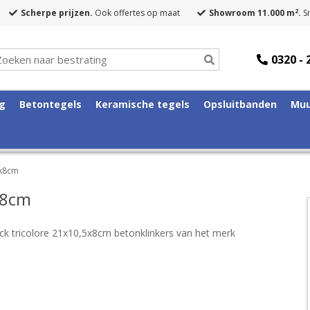
2
Scherpe prijzen.
Ook offertes op maat
Showroom 11.000 m
.
Sn
0320 - 
ng
Betontegels
Keramische tegels
Opsluitbanden
Muu
5x8cm
x8cm
ck tricolore 21x10,5x8cm betonklinkers van het merk ​