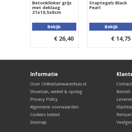
Betonklinker grijs
Staptegels Black
met deklaag
Pearl
21x10,5x8cm
Bekijk
Bekijk
€ 26,40
€ 14,75
Informatie
Klant
Over Onlinetuinwarenhuis.nl
Contact
Showtuin, winkel & opslag
Bestel-
Privacy Policy
Leveren
Algemene voorwaarden
Klachte
Cookies beleid
Retourn
Sitemap
Veelges