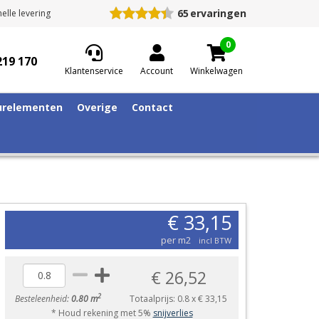
65
ervaringen
elle levering
0
219 170
Klantenservice
Account
Winkelwagen
relementen
Overige
Contact
€ 33,15
per m2
incl BTW
€ 26,52
2
Besteleenheid:
0.80 m
Totaalprijs:
0.8
x
€ 33,15
* Houd rekening met 5%
snijverlies