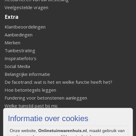
Veelgestelde vragen
Extra
Klantbeoordelingen
Aanbiedingen
Merken
Tuinbestrating
Inspiratiefoto's
Social Media
Belangrijke informatie
De facetrand: wat is het en welke functie heeft het?
Hoe betontegels leggen
Fundering voor betonstenen aanleggen
Welke tuinstijl past bij mij
Strakke tuin inrichten
Informatie over cookies
Legverbanden gebakken bestrating
Onderhoud van gebakken bestrating
Onze website,
Onlinetuinwarenhuis.nl
, maakt gebruik van