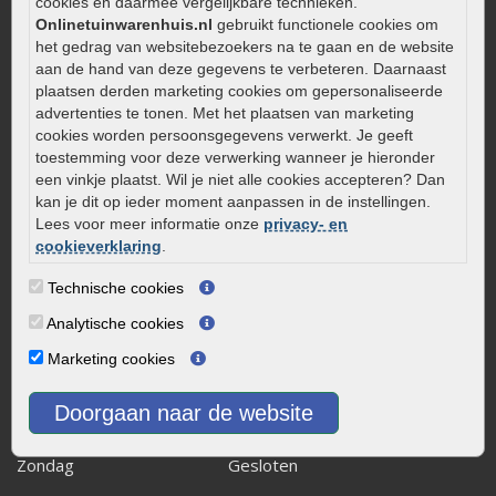
Aanlegtips voor gebakken bestrating
cookies en daarmee vergelijkbare technieken.
Onlinetuinwarenhuis.nl
gebruikt functionele cookies om
Zelf een terras aanleggen
het gedrag van websitebezoekers na te gaan en de website
Kleine stadstuin inrichten
aan de hand van deze gegevens te verbeteren. Daarnaast
plaatsen derden marketing cookies om gepersonaliseerde
0320 – 219170
advertenties te tonen. Met het plaatsen van marketing
Kaapstanderweg 41
cookies worden persoonsgegevens verwerkt. Je geeft
toestemming voor deze verwerking wanneer je hieronder
8243 RB Lelystad
een vinkje plaatst. Wil je niet alle cookies accepteren? Dan
info@onlinetuinwarenhuis.nl
kan je dit op ieder moment aanpassen in de instellingen.
Routebeschrijving
Lees voor meer informatie onze
privacy- en
cookieverklaring
.
Openingstijden
Technische cookies
Maandag
08:00 - 17:00
Dinsdag
08:00 - 17:00
Analytische cookies
Woensdag
08:00 - 17:00
Marketing cookies
Donderdag
08:00 - 17:00
Vrijdag
08:00 - 17:00
Doorgaan naar de website
Zaterdag
08:00 - 15.00
Zondag
Gesloten