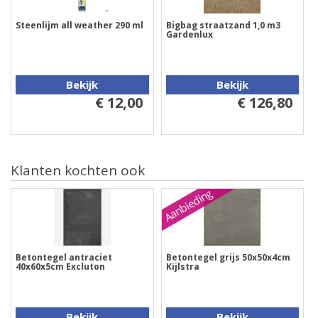
Steenlijm all weather 290 ml
Bigbag straatzand 1,0 m3
Gardenlux
Bekijk
Bekijk
€ 12,00
€ 126,80
Klanten kochten ook
Aanbieding
Betontegel antraciet
Betontegel grijs 50x50x4cm
40x60x5cm Excluton
Kijlstra
Bekijk
Bekijk