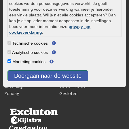
cookies worden persoonsgegevens verwerkt. Je geeft
Kaapstanderweg 41
toestemming voor deze verwerking wanneer je hieronder
8243 RB Lelystad
een vinkje plaatst. Wil je niet alle cookies accepteren? Dan
kan je dit op ieder moment aanpassen in de instellingen.
info@onlinetuinwarenhuis.nl
Lees voor meer informatie onze
privacy- en
Routebeschrijving
cookieverklaring
.
Openingstijden
Technische cookies
Maandag
08:00 - 17:00
Analytische cookies
Dinsdag
08:00 - 17:00
Marketing cookies
Woensdag
08:00 - 17:00
Donderdag
08:00 - 17:00
Doorgaan naar de website
Vrijdag
08:00 - 17:00
Zaterdag
08:00 - 15.00
Zondag
Gesloten