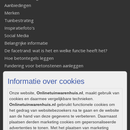
Aanbiedingen
Merken
Tuinbestrating
Inspiratiefoto's
Social Media
Belangrijke informatie
De facetrand: wat is het en welke functie heeft het?
Hoe betontegels leggen
Fundering voor betonstenen aanleggen
Welke tuinstijl past bij mij
Informatie over cookies
Strakke tuin inrichten
Legverbanden gebakken bestrating
Onze website,
Onlinetuinwarenhuis.nl
, maakt gebruik van
Onderhoud van gebakken bestrating
cookies en daarmee vergelijkbare technieken.
Aanlegtips voor gebakken bestrating
Onlinetuinwarenhuis.nl
gebruikt functionele cookies om
het gedrag van websitebezoekers na te gaan en de website
Zelf een terras aanleggen
aan de hand van deze gegevens te verbeteren. Daarnaast
Kleine stadstuin inrichten
plaatsen derden marketing cookies om gepersonaliseerde
0320 – 219170
advertenties te tonen. Met het plaatsen van marketing