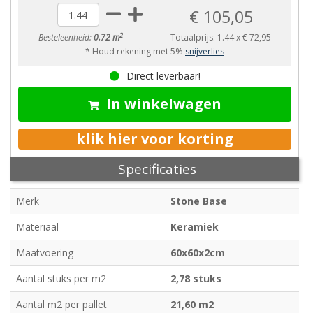
€ 105,05
2
Besteleenheid:
0.72 m
Totaalprijs:
1.44
x
€ 72,95
* Houd rekening met 5%
snijverlies
Direct leverbaar!
In winkelwagen
klik hier voor korting
Specificaties
Merk
Stone Base
Materiaal
Keramiek
Maatvoering
60x60x2cm
Aantal stuks per m2
2,78 stuks
Aantal m2 per pallet
21,60 m2