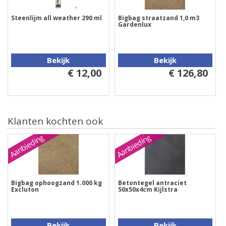
Steenlijm all weather 290 ml
Bigbag straatzand 1,0 m3
Gardenlux
Bekijk
Bekijk
€ 12,00
€ 126,80
Klanten kochten ook
Aanbieding
Aanbieding
Bigbag ophoogzand 1.000 kg
Betontegel antraciet
Excluton
50x50x4cm Kijlstra
Bekijk
Bekijk