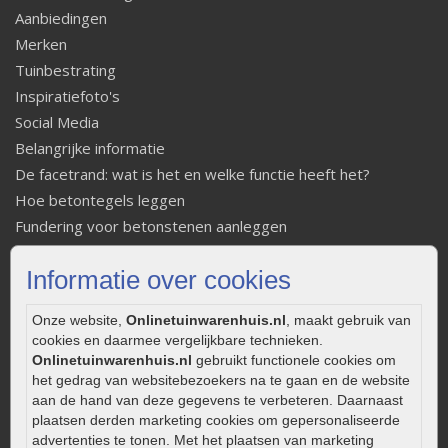
Aanbiedingen
Merken
Tuinbestrating
Inspiratiefoto's
Social Media
Belangrijke informatie
De facetrand: wat is het en welke functie heeft het?
Hoe betontegels leggen
Fundering voor betonstenen aanleggen
Welke tuinstijl past bij mij
Informatie over cookies
Strakke tuin inrichten
Legverbanden gebakken bestrating
Onze website,
Onlinetuinwarenhuis.nl
, maakt gebruik van
Onderhoud van gebakken bestrating
cookies en daarmee vergelijkbare technieken.
Aanlegtips voor gebakken bestrating
Onlinetuinwarenhuis.nl
gebruikt functionele cookies om
het gedrag van websitebezoekers na te gaan en de website
Zelf een terras aanleggen
aan de hand van deze gegevens te verbeteren. Daarnaast
Kleine stadstuin inrichten
plaatsen derden marketing cookies om gepersonaliseerde
0320 – 219170
advertenties te tonen. Met het plaatsen van marketing