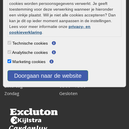
cookies worden persoonsgegevens verwerkt. Je geeft
Kaapstanderweg 41
toestemming voor deze verwerking wanneer je hieronder
8243 RB Lelystad
een vinkje plaatst. Wil je niet alle cookies accepteren? Dan
kan je dit op ieder moment aanpassen in de instellingen.
info@onlinetuinwarenhuis.nl
Lees voor meer informatie onze
privacy- en
Routebeschrijving
cookieverklaring
.
Openingstijden
Technische cookies
Maandag
08:00 - 17:00
Analytische cookies
Dinsdag
08:00 - 17:00
Marketing cookies
Woensdag
08:00 - 17:00
Donderdag
08:00 - 17:00
Doorgaan naar de website
Vrijdag
08:00 - 17:00
Zaterdag
08:00 - 15.00
Zondag
Gesloten