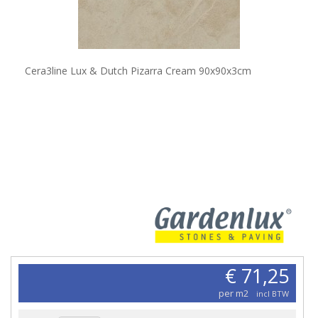
Cera3line Lux & Dutch Pizarra Cream 90x90x3cm
€ 71,25
per m2
incl BTW