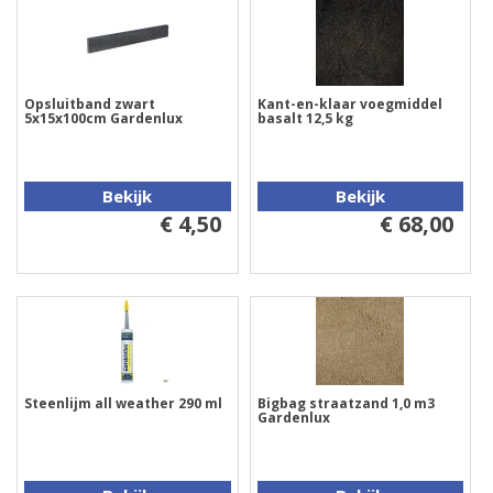
Opsluitband zwart
Kant-en-klaar voegmiddel
5x15x100cm Gardenlux
basalt 12,5 kg
Bekijk
Bekijk
€ 4,50
€ 68,00
Steenlijm all weather 290 ml
Bigbag straatzand 1,0 m3
Gardenlux