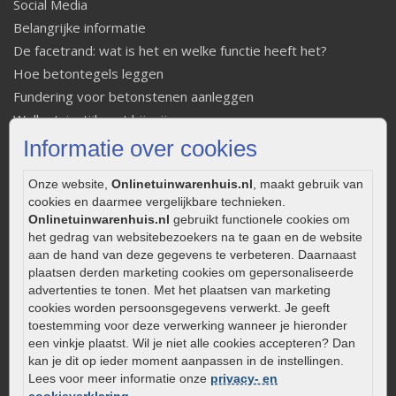
Social Media
Belangrijke informatie
De facetrand: wat is het en welke functie heeft het?
Hoe betontegels leggen
Fundering voor betonstenen aanleggen
Welke tuinstijl past bij mij
Strakke tuin inrichten
Informatie over cookies
Legverbanden gebakken bestrating
Onze website,
Onlinetuinwarenhuis.nl
, maakt gebruik van
Onderhoud van gebakken bestrating
cookies en daarmee vergelijkbare technieken.
Aanlegtips voor gebakken bestrating
Onlinetuinwarenhuis.nl
gebruikt functionele cookies om
Zelf een terras aanleggen
het gedrag van websitebezoekers na te gaan en de website
aan de hand van deze gegevens te verbeteren. Daarnaast
Kleine stadstuin inrichten
plaatsen derden marketing cookies om gepersonaliseerde
0320 – 219170
advertenties te tonen. Met het plaatsen van marketing
cookies worden persoonsgegevens verwerkt. Je geeft
Kaapstanderweg 41
toestemming voor deze verwerking wanneer je hieronder
8243 RB Lelystad
een vinkje plaatst. Wil je niet alle cookies accepteren? Dan
info@onlinetuinwarenhuis.nl
kan je dit op ieder moment aanpassen in de instellingen.
Lees voor meer informatie onze
privacy- en
Routebeschrijving
cookieverklaring
.