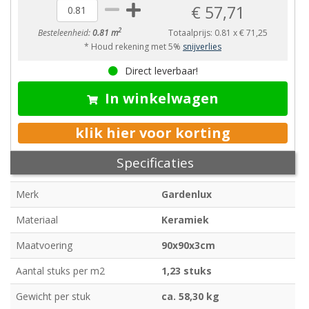
€ 57,71
2
Besteleenheid:
0.81 m
Totaalprijs:
0.81
x
€ 71,25
* Houd rekening met 5%
snijverlies
Direct leverbaar!
In winkelwagen
klik hier voor korting
Specificaties
Merk
Gardenlux
Materiaal
Keramiek
Maatvoering
90x90x3cm
Aantal stuks per m2
1,23 stuks
Gewicht per stuk
ca. 58,30 kg