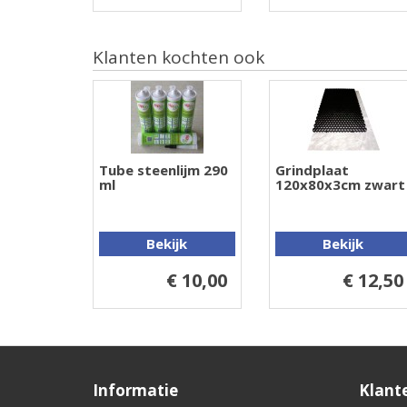
Klanten kochten ook
Tube steenlijm 290
Grindplaat
ml
120x80x3cm zwart
Bekijk
Bekijk
€ 10,00
€ 12,50
Informatie
Klant