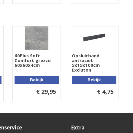
60Plus Soft
Opsluitband
Comfort grezzo
antraciet
60x60x4cm
5x15x100cm
Excluton
Bekijk
Bekijk
€ 29,95
€ 4,75
enservice
Extra