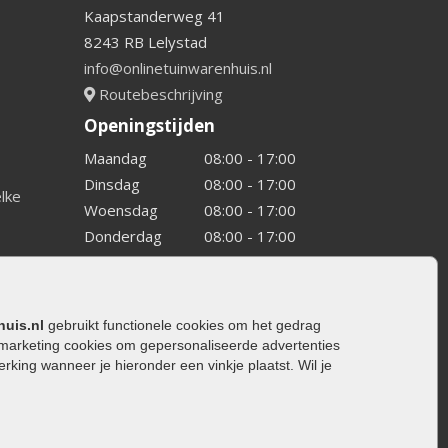
Kaapstanderweg 41
8243 RB Lelystad
info@onlinetuinwarenhuis.nl
Routebeschrijving
Openingstijden
Maandag
08:00 - 17:00
Dinsdag
08:00 - 17:00
elke
Woensdag
08:00 - 17:00
Donderdag
08:00 - 17:00
Vrijdag
08:00 - 17:00
Zaterdag
08:00 - 15.00
Zondag
Gesloten
huis.nl
gebruikt functionele cookies om het gedrag
marketing cookies om gepersonaliseerde advertenties
ing wanneer je hieronder een vinkje plaatst. Wil je
ating
rating
trating