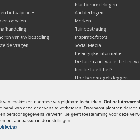
Klantbeoordelingen
 en betaalproces
Aanbiedingen
 en ophalen
Merken
nafhandeling
Tuinbestrating
eren van uw bestelling
Inspiratiefoto's
telde vragen
Social Media
Belangrijke informatie
De facetrand: wat is het en w
functie heeft het?
Hoe betontegels leggen
Fundering voor betonstenen
aanleggen
Welke tuinstijl past bij mij
ik van cookies en daarmee vergelijkbare technieken.
Onlinetuinwaren
e hand van deze gegevens te verbeteren. Daarnaast plaatsen derden 
Strakke tuin inrichten
den persoonsgegevens verwerkt. Je geeft toestemming voor deze verwerk
Legverbanden gebakken bestr
moment aanpassen in de instellingen.
Onderhoud van gebakken best
rklaring
.
Aanlegtips voor gebakken bes