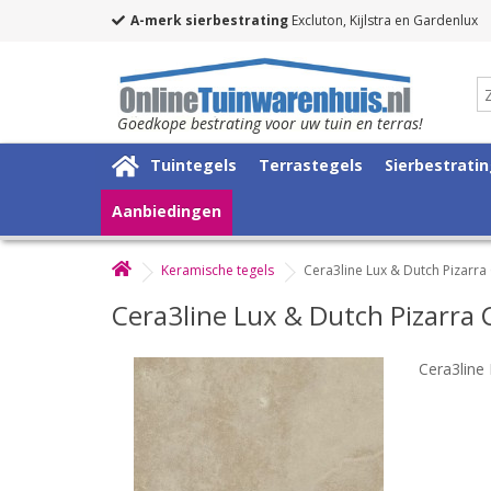
A-merk sierbestrating
Excluton, Kijlstra en Gardenlux
Goedkope bestrating voor uw tuin en terras!
Tuintegels
Terrastegels
Sierbestrati
Aanbiedingen
Keramische tegels
Cera3line Lux & Dutch Pizar
Cera3line Lux & Dutch Pizarr
Cera3line