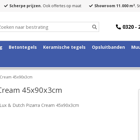
2
Scherpe prijzen.
Ook offertes op maat
Showroom 11.000 m
.
Sn
0320 - 
ng
Betontegels
Keramische tegels
Opsluitbanden
Muu
ra Cream 45x90x3cm
a Cream 45x90x3cm
 Lux & Dutch Pizarra Cream 45x90x3cm