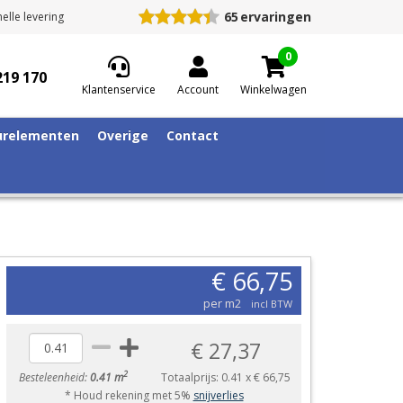
65
ervaringen
elle levering
0
219 170
Klantenservice
Account
Winkelwagen
relementen
Overige
Contact
€ 66,75
per m2
incl BTW
€ 27,37
2
Besteleenheid:
0.41 m
Totaalprijs:
0.41
x
€ 66,75
* Houd rekening met 5%
snijverlies