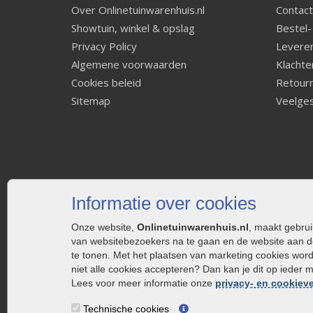
Over Onlinetuinwarenhuis.nl
Contact
Showtuin, winkel & opslag
Bestel-
Privacy Policy
Leveren
Algemene voorwaarden
Klachte
Cookies beleid
Retourn
Sitemap
Veelges
Informatie over cookies
Onze website,
Onlinetuinwarenhuis.nl
, maakt gebru
van websitebezoekers na te gaan en de website aan d
te tonen. Met het plaatsen van marketing cookies wor
niet alle cookies accepteren? Dan kan je dit op ieder 
Lees voor meer informatie onze
privacy- en cookieve
Technische cookies