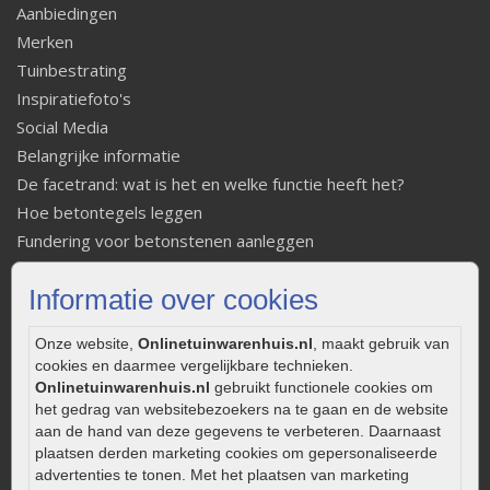
Aanbiedingen
Merken
Tuinbestrating
Inspiratiefoto's
Social Media
Belangrijke informatie
De facetrand: wat is het en welke functie heeft het?
Hoe betontegels leggen
Fundering voor betonstenen aanleggen
Welke tuinstijl past bij mij
Informatie over cookies
Strakke tuin inrichten
Legverbanden gebakken bestrating
Onze website,
Onlinetuinwarenhuis.nl
, maakt gebruik van
Onderhoud van gebakken bestrating
cookies en daarmee vergelijkbare technieken.
Aanlegtips voor gebakken bestrating
Onlinetuinwarenhuis.nl
gebruikt functionele cookies om
Zelf een terras aanleggen
het gedrag van websitebezoekers na te gaan en de website
aan de hand van deze gegevens te verbeteren. Daarnaast
Kleine stadstuin inrichten
plaatsen derden marketing cookies om gepersonaliseerde
0320 – 219170
advertenties te tonen. Met het plaatsen van marketing