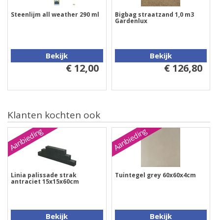
Steenlijm all weather 290 ml
Bigbag straatzand 1,0 m3
Gardenlux
Bekijk
Bekijk
€ 12,00
€ 126,80
Klanten kochten ook
Aanbieding
Aanbieding
Linia palissade strak
Tuintegel grey 60x60x4cm
antraciet 15x15x60cm
Bekijk
Bekijk