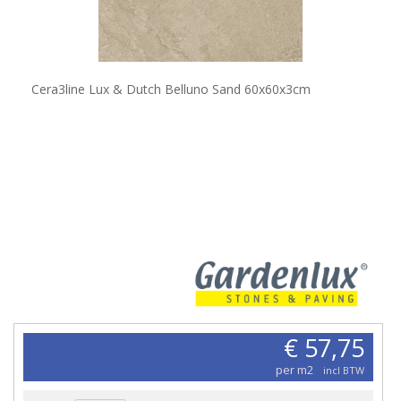
Cera3line Lux & Dutch Belluno Sand 60x60x3cm
€ 57,75
per m2
incl BTW