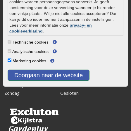
cookies worden persoonsgegevens verwerkt. Je geeft
Kaapstanderweg 41
toestemming voor deze verwerking wanneer je hieronder
8243 RB Lelystad
een vinkje plaatst. Wil je niet alle cookies accepteren? Dan
kan je dit op ieder moment aanpassen in de instellingen.
info@onlinetuinwarenhuis.nl
Lees voor meer informatie onze
privacy- en
Routebeschrijving
cookieverklaring
.
Openingstijden
Technische cookies
Maandag
08:00 - 17:00
Analytische cookies
Dinsdag
08:00 - 17:00
Marketing cookies
Woensdag
08:00 - 17:00
Donderdag
08:00 - 17:00
Doorgaan naar de website
Vrijdag
08:00 - 17:00
Zaterdag
08:00 - 15.00
Zondag
Gesloten