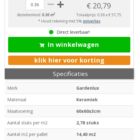
€ 20,79
2
Besteleenheid:
0.36 m
Totaalprijs:
0.36
x
€ 57,75
* Houd rekening met 5%
snijverlies
Direct leverbaar!
In winkelwagen
klik hier voor korting
Specificaties
Merk
Gardenlux
Materiaal
Keramiek
Maatvoering
60x60x3cm
Aantal stuks per m2
2,78 stuks
Aantal m2 per pallet
14,40 m2