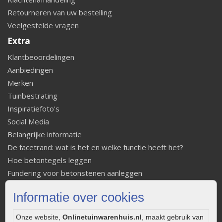
Retourneren van uw bestelling
Veelgestelde vragen
Extra
Klantbeoordelingen
Aanbiedingen
Merken
Tuinbestrating
Inspiratiefoto's
Social Media
Belangrijke informatie
De facetrand: wat is het en welke functie heeft het?
Hoe betontegels leggen
Fundering voor betonstenen aanleggen
Welke tuinstijl past bij mij
Informatie over cookies
Strakke tuin inrichten
Legverbanden gebakken bestrating
Onze website,
Onlinetuinwarenhuis.nl
, maakt gebruik van