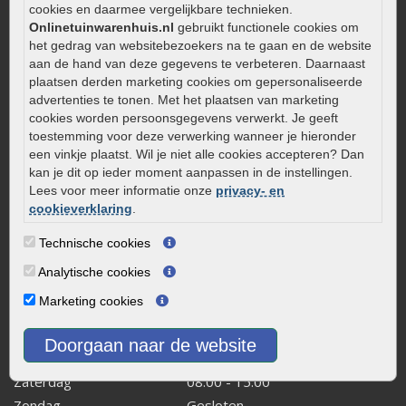
Onderhoud van gebakken bestrating
cookies en daarmee vergelijkbare technieken.
Aanlegtips voor gebakken bestrating
Onlinetuinwarenhuis.nl
gebruikt functionele cookies om
het gedrag van websitebezoekers na te gaan en de website
Zelf een terras aanleggen
aan de hand van deze gegevens te verbeteren. Daarnaast
Kleine stadstuin inrichten
plaatsen derden marketing cookies om gepersonaliseerde
advertenties te tonen. Met het plaatsen van marketing
0320 – 219170
cookies worden persoonsgegevens verwerkt. Je geeft
Kaapstanderweg 41
toestemming voor deze verwerking wanneer je hieronder
een vinkje plaatst. Wil je niet alle cookies accepteren? Dan
8243 RB Lelystad
kan je dit op ieder moment aanpassen in de instellingen.
info@onlinetuinwarenhuis.nl
Lees voor meer informatie onze
privacy- en
Routebeschrijving
cookieverklaring
.
Openingstijden
Technische cookies
Maandag
08:00 - 17:00
Analytische cookies
Dinsdag
08:00 - 17:00
Marketing cookies
Woensdag
08:00 - 17:00
Donderdag
08:00 - 17:00
Doorgaan naar de website
Vrijdag
08:00 - 17:00
Zaterdag
08:00 - 15.00
Zondag
Gesloten