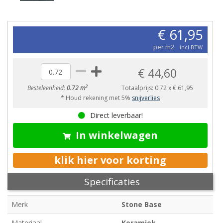
€ 61,95
per m2
incl BTW
€ 44,60
2
Besteleenheid:
0.72 m
Totaalprijs:
0.72
x
€ 61,95
* Houd rekening met 5%
snijverlies
Direct leverbaar!
In winkelwagen
klik hier voor korting
Specificaties
Merk
Stone Base
Materiaal
Keramiek