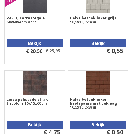
PARTIJ Terrastegel+
Halve betonklinker grijs
60x60x4cm nero
10,5x10,5x8cm
Bekijk
Bekijk
€ 0,55
€ 20,50
€ 25,95
Linea palissade strak
Halve betonklinker
tricolore 15x15x60cm
heidepaars met deklaag
10,5x10,5x8cm
Bekijk
Bekijk
€ 4,75
€ 0,50