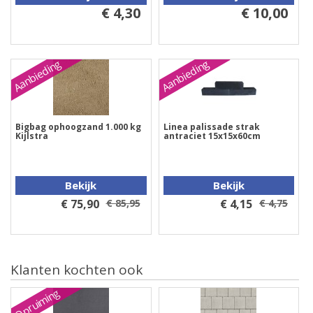
€ 4,30
€ 10,00
Aanbieding
Aanbieding
Bigbag ophoogzand 1.000 kg
Linea palissade strak
Kijlstra
antraciet 15x15x60cm
Bekijk
Bekijk
€ 75,90
€ 85,95
€ 4,15
€ 4,75
Klanten kochten ook
Opruiming