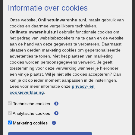
Legverbanden gebakken bestrating
Informatie over cookies
Onderhoud van gebakken bestrating
Aanlegtips voor gebakken bestrating
Onze website,
Onlinetuinwarenhuis.nl
, maakt gebruik van
Zelf een terras aanleggen
cookies en daarmee vergelijkbare technieken.
Kleine stadstuin inrichten
Onlinetuinwarenhuis.nl
gebruikt functionele cookies om
het gedrag van websitebezoekers na te gaan en de website
0320 – 219170
aan de hand van deze gegevens te verbeteren. Daarnaast
plaatsen derden marketing cookies om gepersonaliseerde
Kaapstanderweg 41
advertenties te tonen. Met het plaatsen van marketing
8243 RB Lelystad
cookies worden persoonsgegevens verwerkt. Je geeft
info@onlinetuinwarenhuis.nl
toestemming voor deze verwerking wanneer je hieronder
een vinkje plaatst. Wil je niet alle cookies accepteren? Dan
Routebeschrijving
kan je dit op ieder moment aanpassen in de instellingen.
Openingstijden
Lees voor meer informatie onze
privacy- en
cookieverklaring
.
Maandag
08:00 - 17:00
Dinsdag
08:00 - 17:00
Technische cookies
Woensdag
08:00 - 17:00
Analytische cookies
Donderdag
08:00 - 17:00
Marketing cookies
Vrijdag
08:00 - 17:00
Zaterdag
08:00 - 15.00