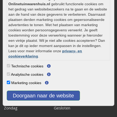
Onlinetuinwarenhuis.nl
gebruikt functionele cookies om
Zelf een terras aanleggen
het gedrag van websitebezoekers na te gaan en de website
Kleine stadstuin inrichten
aan de hand van deze gegevens te verbeteren. Daarnaast
plaatsen derden marketing cookies om gepersonaliseerde
0320 – 219170
advertenties te tonen. Met het plaatsen van marketing
Kaapstanderweg 41
cookies worden persoonsgegevens verwerkt. Je geeft
toestemming voor deze verwerking wanneer je hieronder
8243 RB Lelystad
een vinkje plaatst. Wil je niet alle cookies accepteren? Dan
info@onlinetuinwarenhuis.nl
kan je dit op ieder moment aanpassen in de instellingen.
Routebeschrijving
Lees voor meer informatie onze
privacy- en
cookieverklaring
.
Openingstijden
Technische cookies
Maandag
08:00 - 17:00
Dinsdag
08:00 - 17:00
Analytische cookies
Woensdag
08:00 - 17:00
Marketing cookies
Donderdag
08:00 - 17:00
Vrijdag
08:00 - 17:00
Doorgaan naar de website
Zaterdag
08:00 - 15.00
Zondag
Gesloten