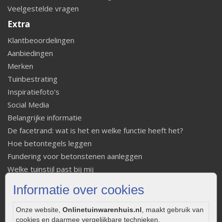
Veelgestelde vragen
Extra
Klantbeoordelingen
Aanbiedingen
Merken
Tuinbestrating
Inspiratiefoto's
Social Media
Belangrijke informatie
De facetrand: wat is het en welke functie heeft het?
Hoe betontegels leggen
Fundering voor betonstenen aanleggen
Welke tuinstijl past bij mij
Strakke tuin inrichten
Informatie over cookies
Legverbanden gebakken bestrating
Onderhoud van gebakken bestrating
Onze website,
Onlinetuinwarenhuis.nl
, maakt gebruik van
Aanlegtips voor gebakken bestrating
cookies en daarmee vergelijkbare technieken.