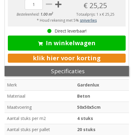
€ 25,25
2
Besteleenheid:
1.00 m
Totaalprijs:
1
x
€ 25,25
* Houd rekening met 5%
snijverlies
Direct leverbaar!
In winkelwagen
klik hier voor korting
Specificaties
Merk
Gardenlux
Materiaal
Beton
Maatvoering
50x50x5cm
Aantal stuks per m2
4 stuks
Aantal stuks per pallet
20 stuks