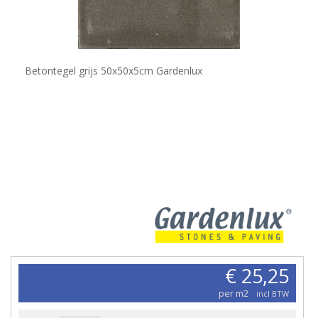
Betontegel grijs 50x50x5cm Gardenlux
€ 25,25
per m2
incl BTW