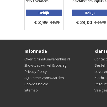
15x15x60cm
60x60x5cm Kijlstra
Bekijk
Bekijk
€ 3,99
€ 23,00
€ 5,75
€ 27,75
Informatie
Klant
Over Onlinetuinwarenhuis.nl
Contact
Showtuin, winkel & opslag
Bestel-
Privacy Policy
Leveren
Algemene voorwaarden
Klachte
Cookies beleid
Retourn
Sitemap
Veelges