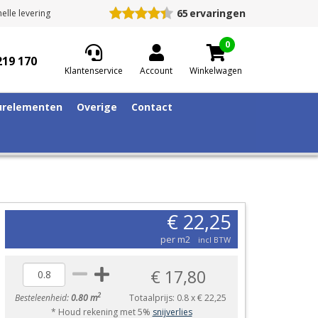
65
ervaringen
elle levering
0
219 170
Klantenservice
Account
Winkelwagen
relementen
Overige
Contact
€ 22,25
per m2
incl BTW
€ 17,80
2
Besteleenheid:
0.80 m
Totaalprijs:
0.8
x
€ 22,25
* Houd rekening met 5%
snijverlies