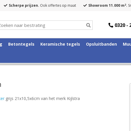
2
Scherpe prijzen.
Ook offertes op maat
Showroom 11.000 m
.
Sn
0320 - 
ng
Betontegels
Keramische tegels
Opsluitbanden
Muu
m
ker
grijs 21x10,5x6cm van het merk Kijlstra