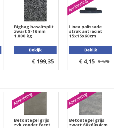
Aanbieding
Bigbag basaltsplit
Linea palissade
zwart 8-16mm
strak antraciet
1.000 kg
15x15x60cm
Bekijk
Bekijk
€ 199,35
€ 4,15
€ 4,75
Aanbieding
Aanbieding
Betontegel grijs
Betontegel grijs
zvk zonder facet
zwart 60x60x4cm