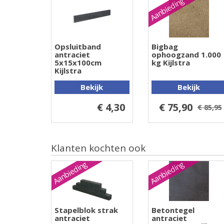
Aanbieding
Opsluitband
Bigbag
antraciet
ophoogzand 1.000
5x15x100cm
kg Kijlstra
Kijlstra
Bekijk
Bekijk
€ 4,30
€ 75,90
€ 85,95
Klanten kochten ook
Aanbieding
Aanbieding
Stapelblok strak
Betontegel
antraciet
antraciet