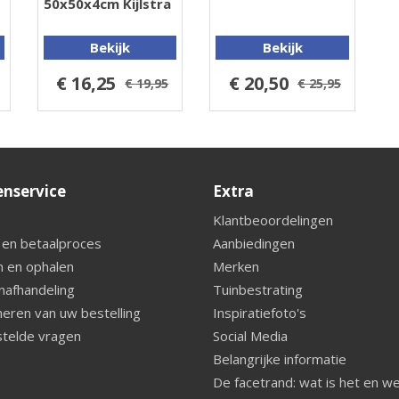
50x50x4cm Kijlstra
Bekijk
Bekijk
€ 16,25
€ 20,50
€ 19,95
€ 25,95
enservice
Extra
Klantbeoordelingen
 en betaalproces
Aanbiedingen
 en ophalen
Merken
nafhandeling
Tuinbestrating
eren van uw bestelling
Inspiratiefoto's
telde vragen
Social Media
Belangrijke informatie
De facetrand: wat is het en w