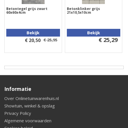
Betontegel grijs zwart
Betonklinker grijs
60x60x4cm
21x10,5x10cm
Bekijk
Bekijk
€ 25,29
€ 20,50
€ 25,95
Informatie
Over Onlinetuinwarenhuis.nl
Showtuin, winkel & opslag
Privacy Policy
Algemene voorwaarden