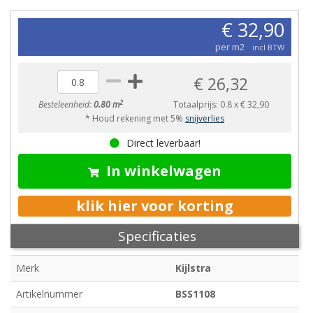
€ 32,90
per m2
incl BTW
€ 26,32
2
Besteleenheid:
0.80 m
Totaalprijs:
0.8
x
€ 32,90
* Houd rekening met 5%
snijverlies
Direct leverbaar!
In winkelwagen
klik hier voor korting
Specificaties
Merk
Kijlstra
Artikelnummer
BSS1108