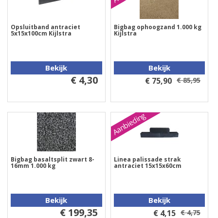
Opsluitband antraciet
Bigbag ophoogzand 1.000 kg
5x15x100cm Kijlstra
Kijlstra
Bekijk
Bekijk
€ 4,30
€ 75,90
€ 85,95
Aanbieding
Bigbag basaltsplit zwart 8-
Linea palissade strak
16mm 1.000 kg
antraciet 15x15x60cm
Bekijk
Bekijk
€ 199,35
€ 4,15
€ 4,75