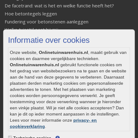
De facetrand: wat is het en welke functie heeft het?
Hoe betontegels leggen
Fundering voor betonstenen aanleggen
Welke tuinstijl past bij mij
Strakke tuin inrichten
Informatie over cookies
Legverbanden gebakken bestrating
Onze website,
Onlinetuinwarenhuis.nl
, maakt gebruik van
Onderhoud van gebakken bestrating
cookies en daarmee vergelijkbare technieken.
Aanlegtips voor gebakken bestrating
Onlinetuinwarenhuis.nl
gebruikt functionele cookies om
Zelf een terras aanleggen
het gedrag van websitebezoekers na te gaan en de website
Kleine stadstuin inrichten
aan de hand van deze gegevens te verbeteren. Daarnaast
plaatsen derden marketing cookies om gepersonaliseerde
0320 – 219170
advertenties te tonen. Met het plaatsen van marketing
cookies worden persoonsgegevens verwerkt. Je geeft
Kaapstanderweg 41
toestemming voor deze verwerking wanneer je hieronder
8243 RB Lelystad
een vinkje plaatst. Wil je niet alle cookies accepteren? Dan
info@onlinetuinwarenhuis.nl
kan je dit op ieder moment aanpassen in de instellingen.
Lees voor meer informatie onze
privacy- en
Routebeschrijving
cookieverklaring
.
Openingstijden