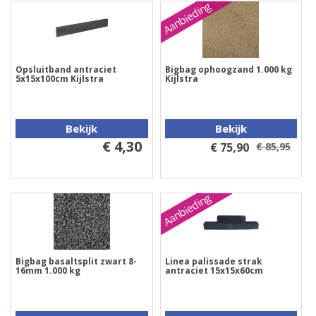
Aanbieding
Opsluitband antraciet
Bigbag ophoogzand 1.000 kg
5x15x100cm Kijlstra
Kijlstra
Bekijk
Bekijk
€ 4,30
€ 75,90
€ 85,95
Aanbieding
Bigbag basaltsplit zwart 8-
Linea palissade strak
16mm 1.000 kg
antraciet 15x15x60cm