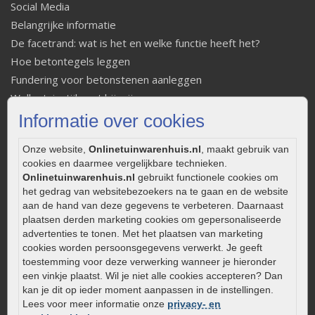
Social Media
Belangrijke informatie
De facetrand: wat is het en welke functie heeft het?
Hoe betontegels leggen
Fundering voor betonstenen aanleggen
Welke tuinstijl past bij mij
Strakke tuin inrichten
Informatie over cookies
Legverbanden gebakken bestrating
Onze website,
Onlinetuinwarenhuis.nl
, maakt gebruik van
Onderhoud van gebakken bestrating
cookies en daarmee vergelijkbare technieken.
Aanlegtips voor gebakken bestrating
Onlinetuinwarenhuis.nl
gebruikt functionele cookies om
Zelf een terras aanleggen
het gedrag van websitebezoekers na te gaan en de website
aan de hand van deze gegevens te verbeteren. Daarnaast
Kleine stadstuin inrichten
plaatsen derden marketing cookies om gepersonaliseerde
0320 – 219170
advertenties te tonen. Met het plaatsen van marketing
cookies worden persoonsgegevens verwerkt. Je geeft
Kaapstanderweg 41
toestemming voor deze verwerking wanneer je hieronder
8243 RB Lelystad
een vinkje plaatst. Wil je niet alle cookies accepteren? Dan
info@onlinetuinwarenhuis.nl
kan je dit op ieder moment aanpassen in de instellingen.
Lees voor meer informatie onze
privacy- en
Routebeschrijving