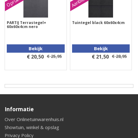
Aanbieding
Opruiming
PARTIJ Terrastegel+
Tuintegel black 60x60x4cm
60x60x4cm nero
Bekijk
Bekijk
€ 20,50
€ 25,95
€ 21,50
€ 28,95
Informatie
Over Onlinetuinwarenhuis.nl
Showtuin, winkel & opslag
Privacy Policy