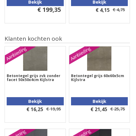
Bekijk
Bekijk
€ 199,35
€ 4,15
€ 4,75
Klanten kochten ook
Aanbieding
Aanbieding
Betontegel grijs zvk zonder
Betontegel grijs 60x60x5cm
facet 50x50x4cm Kijlstra
Kijlstra
Bekijk
Bekijk
€ 16,25
€ 19,95
€ 21,45
€ 25,75