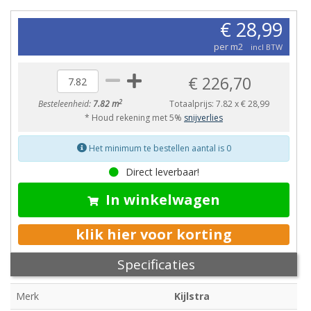
€ 28,99
per m2
incl BTW
€ 226,70
2
Besteleenheid:
7.82 m
Totaalprijs:
7.82
x
€ 28,99
* Houd rekening met 5%
snijverlies
Het minimum te bestellen aantal is 0
Direct leverbaar!
In winkelwagen
klik hier voor korting
Specificaties
Merk
Kijlstra