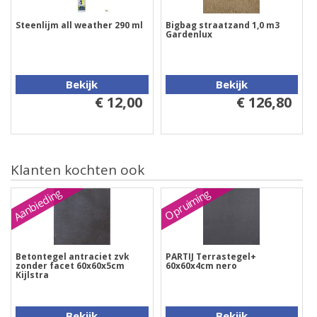
Steenlijm all weather 290 ml
Bigbag straatzand 1,0 m3
Gardenlux
Bekijk
Bekijk
€ 12,00
€ 126,80
Klanten kochten ook
Aanbieding
Opruiming
Betontegel antraciet zvk
PARTIJ Terrastegel+
zonder facet 60x60x5cm
60x60x4cm nero
Kijlstra
Bekijk
Bekijk