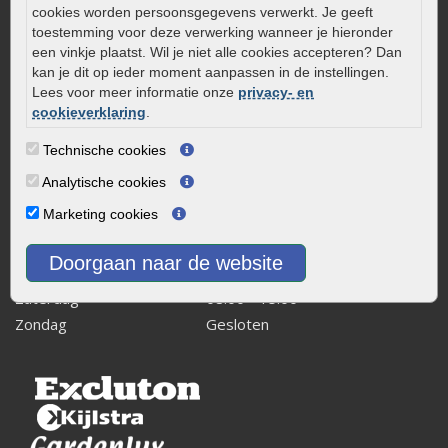
cookies worden persoonsgegevens verwerkt. Je geeft
Kaapstanderweg 41
toestemming voor deze verwerking wanneer je hieronder
8243 RB Lelystad
een vinkje plaatst. Wil je niet alle cookies accepteren? Dan
kan je dit op ieder moment aanpassen in de instellingen.
info@onlinetuinwarenhuis.nl
Lees voor meer informatie onze
privacy- en
Routebeschrijving
cookieverklaring
.
Openingstijden
Technische cookies
Maandag
08:00 - 17:00
Analytische cookies
Dinsdag
08:00 - 17:00
Marketing cookies
Woensdag
08:00 - 17:00
Donderdag
08:00 - 17:00
Doorgaan naar de website
Vrijdag
08:00 - 17:00
Zaterdag
08:00 - 15.00
Zondag
Gesloten