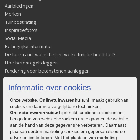
Aanbiedingen
Merken
Tuinbestrating
Inspiratiefoto's
Social Media
Belangrijke informatie
De facetrand: wat is het en welke functie heeft het?
Hoe betontegels leggen
Fundering voor betonstenen aanleggen
Welke tuinstijl past bij mij
Informatie over cookies
Strakke tuin inrichten
Legverbanden gebakken bestrating
Onze website,
Onlinetuinwarenhuis.nl
, maakt gebruik van
Onderhoud van gebakken bestrating
cookies en daarmee vergelijkbare technieken.
Aanlegtips voor gebakken bestrating
Onlinetuinwarenhuis.nl
gebruikt functionele cookies om
het gedrag van websitebezoekers na te gaan en de website
Zelf een terras aanleggen
aan de hand van deze gegevens te verbeteren. Daarnaast
Kleine stadstuin inrichten
plaatsen derden marketing cookies om gepersonaliseerde
0320 – 219170
advertenties te tonen. Met het plaatsen van marketing