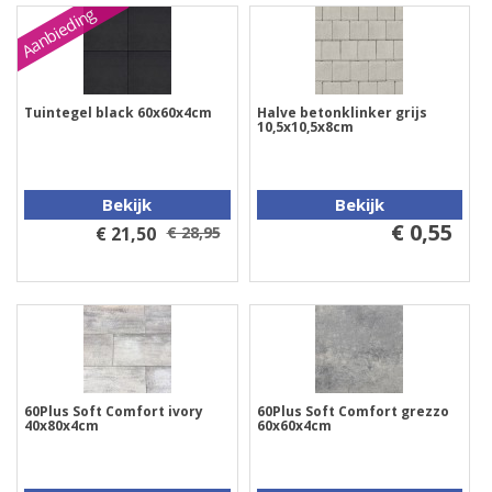
Aanbieding
Tuintegel black 60x60x4cm
Halve betonklinker grijs
10,5x10,5x8cm
Bekijk
Bekijk
€ 0,55
€ 21,50
€ 28,95
60Plus Soft Comfort ivory
60Plus Soft Comfort grezzo
40x80x4cm
60x60x4cm