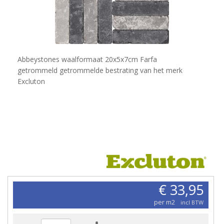
Abbeystones waalformaat 20x5x7cm Farfa
getrommeld getrommelde bestrating van het merk
Excluton
€ 33,95
per m2
incl BTW