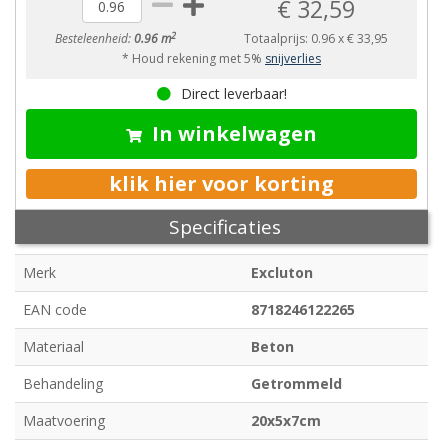
€ 32,59
2
Besteleenheid:
0.96 m
Totaalprijs:
0.96
x
€ 33,95
* Houd rekening met 5%
snijverlies
Direct leverbaar!
In winkelwagen
klik hier voor korting
Specificaties
Merk
Excluton
EAN code
8718246122265
Materiaal
Beton
Behandeling
Getrommeld
Maatvoering
20x5x7cm