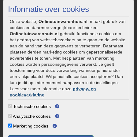
Strakke tuin inrichten
Informatie over cookies
Legverbanden gebakken bestrating
Onderhoud van gebakken bestrating
Onze website,
Onlinetuinwarenhuis.nl
, maakt gebruik van
cookies en daarmee vergelijkbare technieken.
Aanlegtips voor gebakken bestrating
Onlinetuinwarenhuis.nl
gebruikt functionele cookies om
Zelf een terras aanleggen
het gedrag van websitebezoekers na te gaan en de website
Kleine stadstuin inrichten
aan de hand van deze gegevens te verbeteren. Daarnaast
plaatsen derden marketing cookies om gepersonaliseerde
0320 – 219170
advertenties te tonen. Met het plaatsen van marketing
cookies worden persoonsgegevens verwerkt. Je geeft
Kaapstanderweg 41
toestemming voor deze verwerking wanneer je hieronder
8243 RB Lelystad
een vinkje plaatst. Wil je niet alle cookies accepteren? Dan
info@onlinetuinwarenhuis.nl
kan je dit op ieder moment aanpassen in de instellingen.
Routebeschrijving
Lees voor meer informatie onze
privacy- en
cookieverklaring
.
Openingstijden
Technische cookies
Maandag
08:00 - 17:00
Dinsdag
08:00 - 17:00
Analytische cookies
Woensdag
08:00 - 17:00
Marketing cookies
Donderdag
08:00 - 17:00